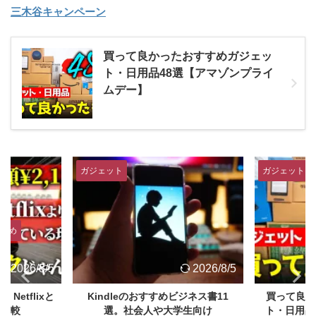
三木谷キャンペーン
買って良かったおすすめガジェッ
ト・日用品48選【アマゾンプライ
ムデー】
ガジェット
ガジェット
すめ
2026/8/5
2026/8/5
Netflixと
Kindleのおすすめビジネス書11
買って良か
か比較
選。社会人や大学生向け
ト・日用品