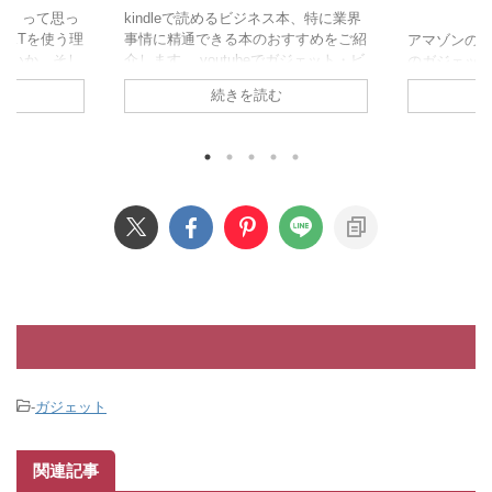
けえ！って思っ
kindleで読めるビジネス本、特に業界
EXTを使う理
事情に精通できる本のおすすめをご紹
アマゾンの
ちがいいか、そし
介します。 youtubeでガジェット・ビ
のガジェット
と思っている
ジネス動画を出してて、かなり詳しく
はジャンル
続きを読む
いと思いま
語ってるので、よかったらそっちも見
ェット枠、
試しトライアル
てください。 ティム・クック－アッ
す。 (どの
BOがある 最
プルをさらなる高みへと押し上げた天
たいので、
サービスは約
才 今のアップルを知るにはこの本が
てください)
広告プランが890
一番最適です。 え、ジョブズの本じ
アスレ] 5.6
なって思うで
ゃないんですか。いいえ違います。
で買えるTシ
します。この
Appleにジョブズのマインドなんて残
通。家用。 
。 数字的な
ってません。クックの会社です。 じ
いので、特
はU-NEXT
ゃあ今どんな会社かってそれはプライ
回してます
バシーを尊重する企業なんですね。
毛だらけの
アマゾンとかネット ...
買い替えて解
んですがホント
-
ガジェット
関連記事