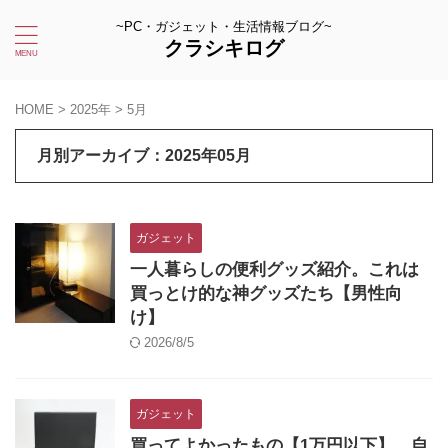
~PC・ガジェット・生活情報ブログ~
クラシキログ
HOME
>
2025年
>
5月
月別アーカイブ：2025年05月
ガジェット
一人暮らしの便利グッズ紹介。これは
買っとけ的な神グッズたち【男性向
け】
2026/8/5
ガジェット
買ってよかったもの【1万円以下】。自