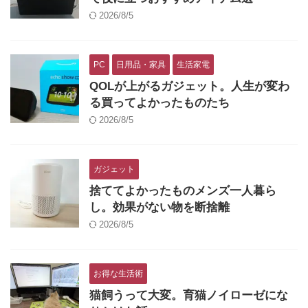
2026/8/5
PC
日用品・家具
生活家電
QOLが上がるガジェット。人生が変わ
る買ってよかったものたち
2026/8/5
ガジェット
捨ててよかったものメンズ一人暮ら
し。効果がない物を断捨離
2026/8/5
お得な生活術
猫飼うって大変。育猫ノイローゼにな