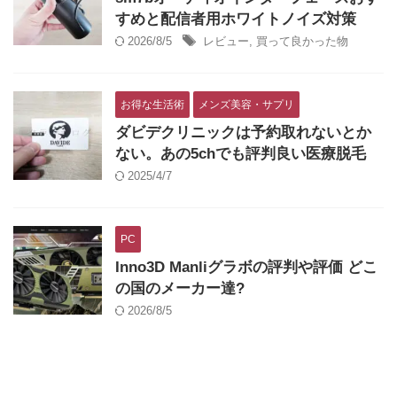
すめと配信者用ホワイトノイズ対策
2026/8/5
レビュー
,
買って良かった物
お得な生活術
メンズ美容・サプリ
ダビデクリニックは予約取れないとか
ない。あの5chでも評判良い医療脱毛
2025/4/7
PC
Inno3D Manliグラボの評判や評価 どこ
の国のメーカー達?
2026/8/5