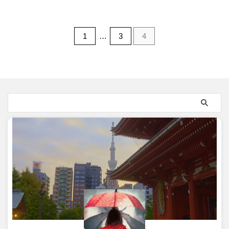
1
…
3
4