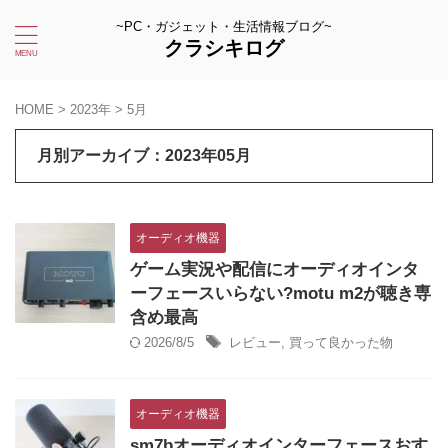
~PC・ガジェット・生活情報ブログ~
クラシキログ
HOME
>
2023年
>
5月
月別アーカイブ：2023年05月
オーディオ機器
ゲーム実況や配信にオーディオインタ
ーフェースいらない?motu m2が聴き専
含め最高
2026/8/5
レビュー
,
買って良かった物
オーディオ機器
sm7bオーディオインターフェースおす