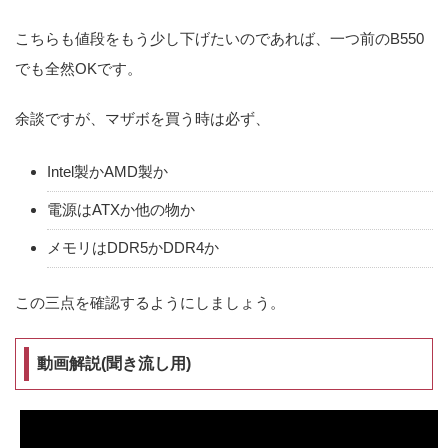
こちらも値段をもう少し下げたいのであれば、一つ前のB550
でも全然OKです。
余談ですが、マザボを買う時は必ず、
Intel製かAMD製か
電源はATXか他の物か
メモリはDDR5かDDR4か
この三点を確認するようにしましょう。
動画解説(聞き流し用)