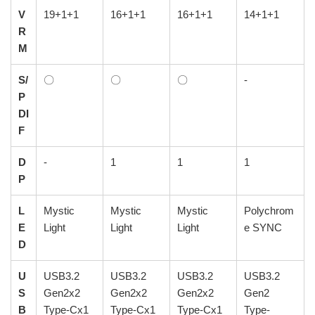
V
19+1+1
16+1+1
16+1+1
14+1+1
R
M
S/
〇
〇
〇
-
P
DI
F
D
-
1
1
1
P
L
Mystic
Mystic
Mystic
Polychrom
E
Light
Light
Light
e SYNC
D
U
USB3.2
USB3.2
USB3.2
USB3.2
S
Gen2x2
Gen2x2
Gen2x2
Gen2
B
Type-Cx1
Type-Cx1
Type-Cx1
Type-