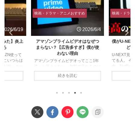
映画・ドラマ・アニメおすすめ
映画・ドラマ
2026/6/19
2026/6/4
てみた】炎上
アマゾンプライムビデオはなぜつ
僕がU-NEX
だろ
まらない？【広告多すぎ】僕が使
どっ
わない理由
AZN使って
U-NEXT
「こいつらは
てる人。 今
アマゾンプライムビデオってここ1年
ZNがサッカー
由、Netfl
使った覚えがない。無料で見れるのに
。テレビない層
てなぜこの
全然使ってないって人結構いるんじゃ
続きを読む
なので契約し
かを超深堀
ないでしょうか。 今回は僕がアマプ
悪行の数々。
す。 U-NE
ラを使わない理由、なぜコンテンツが
、クソUI、問
U-NEXTは
つまらないかを説明してみたいと思い
ート、悪質な
初に言って
ます。 アマゾンプライムビデオを見
イラさせられ
¥2,000です
る 広告がうざい U-NEXTやネトフ
できません。
円だから、
リ、Disneyなんかを色々回して使って
6,340円)
しょ？ 高く
るんですが、アマプラは別のサブスク
大問題になっ
値段は高くな
契約してる時点でほぼ使いません。
ZNには全部の
根拠が二つあ
理由が二つあって、広告がうざい。そ
ード¥ ...
でHBOの独占 
して作品がつまらない。つまんないの