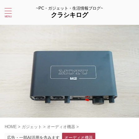
~PC・ガジェット・生活情報ブログ~
クラシキログ
HOME
>
ガジェット
>
オーディオ機器
>
広告・一部AI活用を含みます
オーディオ機器