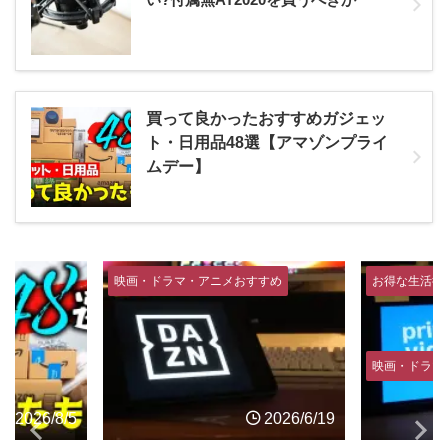
買って良かったおすすめガジェッ
ト・日用品48選【アマゾンプライ
ムデー】
映画・ドラマ・アニメおすすめ
お得な生活術
映画・ドラマ・アニ
6/8/5
2026/6/19