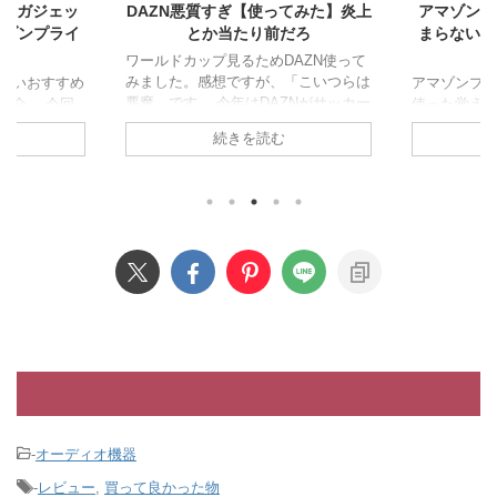
ジェッ
DAZN悪質すぎ【使ってみた】炎上
アマゾンプライ
プライ
とか当たり前だろ
まらない？【広
わな
ワールドカップ見るためDAZN使って
みました。感想ですが、「こいつらは
すすめ
アマゾンプライムビ
悪魔」です。 今年はDAZNがサッカー
 今回
使った覚えがない
W杯2026のネット配信。テレビない層
、ガジ
全然使ってないっ
続きを読む
続き
はDAZN一択という状況なので契約し
説しま
ないでしょうか。 
ました。 出るわ出るわ悪行の数々。
事にし
ラを使わない理由
値段表記詐欺、配信事故、クソUI、問
確認し
つまらないかを説
い合わせガン無視のサポート、悪質な
イテッド
ます。 アマゾンプ
解約逃れ。DAZNにイライラさせられ
くらい
る 広告がうざい U-
続け全然サッカーに集中できません。
も普
リ、Disneyなん
980円年間プラン詐欺(実は26,340円)
いらな
るんですが、アマ
まず公式が謝罪するほど大問題になっ
て使い
契約してる時点で
たのが、980詐欺。 DAZNには全部の
速攻で
理由が二つあって
コンテンツが見れるスタンダード¥ ...
、すぐ
して作品がつまら
してる
は好みだろって言
います。 つまらないと
-
オーディオ機器
-
レビュー
,
買って良かった物