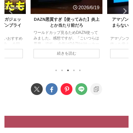
2026/8/5
2026/6/19
すめガジェッ
DAZN悪質すぎ【使ってみた】炎上
アマゾンプ
マゾンプライ
とか当たり前だろ
まらない？
ワールドカップ見るためDAZN使って
みました。感想ですが、「こいつらは
たいおすすめ
アマゾンプラ
悪魔」です。 今年はDAZNがサッカー
紹介。 今回
使った覚え
W杯2026のネット配信。テレビない層
スメ枠、ガジ
全然使って
続きを読む
はDAZN一択という状況なので契約し
番で解説しま
ないでしょう
ました。 出るわ出るわ悪行の数々。
える記事にし
ラを使わな
値段表記詐欺、配信事故、クソUI、問
は直接確認し
つまらない
い合わせガン無視のサポート、悪質な
 ユナイテッド
ます。 アマ
解約逃れ。DAZNにイライラさせられ
 700円くらい
る 広告がうざ
続け全然サッカーに集中できません。
リティも普
リ、Disn
980円年間プラン詐欺(実は26,340円)
のとかいらな
るんですが
まず公式が謝罪するほど大問題になっ
ン買って使い
契約してる
たのが、980詐欺。 DAZNには全部の
るので速攻で
理由が二つ
コンテンツが見れるスタンダード¥ ...
れても、すぐ
して作品が
も紹介してる
は好みだろ
います。 つま