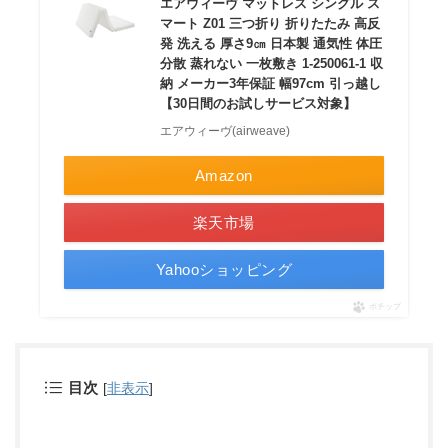
エアウィーヴ マットレス シングル ス
マート Z01 三つ折り 折りたたみ 高反
発 洗える 厚さ9㎝ 日本製 通気性 体圧
分散 蒸れない 一枚敷き 1-250061-1 収
納 メーカー3年保証 幅97cm 引っ越し
【30日間のお試しサービス対象】
エアウィーヴ(airweave)
Amazon
楽天市場
Yahooショッピング
ポチップ
目次
[
非表示
]