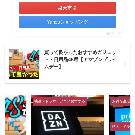
楽天市場
Yahooショッピング
ポチップ
買って良かったおすすめガジェッ
ト・日用品48選【アマゾンプライ
ムデー】
映画・ドラマ・アニメおすすめ
お得な生活術
映画・ドラマ