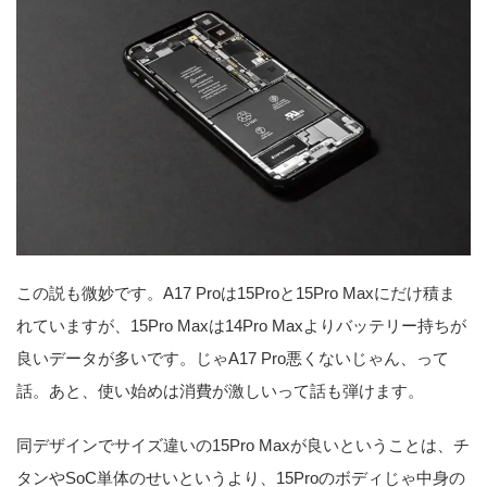
この説も微妙です。A17 Proは15Proと15Pro Maxにだけ積ま
れていますが、15Pro Maxは14Pro Maxよりバッテリー持ちが
良いデータが多いです。じゃA17 Pro悪くないじゃん、って
話。あと、使い始めは消費が激しいって話も弾けます。
同デザインでサイズ違いの15Pro Maxが良いということは、チ
タンやSoC単体のせいというより、15Proのボディじゃ中身の