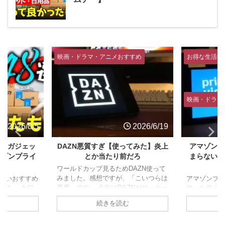
すすめ
お得な生活術
お得な生活
映画・ドラマ・アニメおすすめ
映画・ドラ
2026/6/19
2026/6/4
ってみた】炎上
アマゾンプライムビデオはなぜつ
僕がU-NEX
前だろ
まらない？【広告多すぎ】僕が使
ど
わない理由
DAZN使って
U-NEXT
、「こいつらは
てる人。 今
アマゾンプライムビデオってここ1年
AZNがサッカー
由、Netf
使った覚えがない。無料で見れるのに
信。テレビない層
てなぜこの
全然使ってないって人結構いるんじゃ
む
続きを読む
況なので契約し
かを超深堀
ないでしょうか。 今回は僕がアマプ
悪行の数々。
す。 U-N
ラを使わない理由、なぜコンテンツが