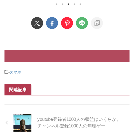
、クソUI、問
U-NEXT
つまらないかを説明してみたいと思い
ポート、悪質な
初に言って
ます。 アマゾンプライムビデオを見
ライラさせられ
¥2,000です
る 広告がうざい U-NEXTやネトフ
中できません。
円だから、
リ、Disneyなんかを色々回して使って
26,340円)
しょ？ 高
るんですが、アマプラは別のサブスク
ど大問題になっ
値段は高く
契約してる時点でほぼ使いません。
AZNには全部の
根拠が二つあ
理由が二つあって、広告がうざい。そ
ダード¥ ...
でHBOの独占 
して作品がつまらない。つまんないの
は好みだろって言われるかもですが違
います。 つまらないと言 ...
-
スマホ
関連記事
youtube登録者1000人の収益はいくらか。
チャンネル登録1000人の無理ゲー