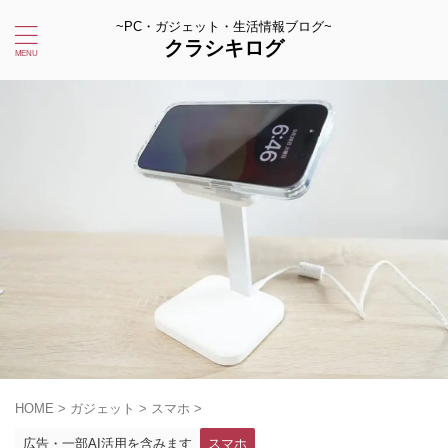
~PC・ガジェット・生活情報ブログ~
クラシキログ
HOME
>
ガジェット
>
スマホ
>
広告・一部AI活用を含みます
スマホ