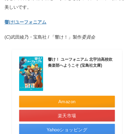
美しいです。
響け!ユーフォニアム
(
C
)武田綾乃・宝島社 / 「響け！」製作
委員会
響け！ ユーフォニアム 北宇治高校吹
奏楽部へようこそ (宝島社文庫)
Amazon
楽天市場
Yahooショッピング