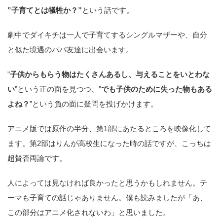
”子育てとは犠牲か？”
という話です。
劇中でダイキチは一人で子育てするシングルマザーや、自分
と似た境遇のパパ友達に出会います。
”
子供からもらう物はたくさんあるし、与えることをいとわな
い
”という正の面を見つつ、”
でも子供のために失った物もある
よね？
”という負の面に疑問を投げかけます。
アニメ版では原作の半分、第1部にあたるところを映像化して
ます。第2部はりんが高校生になった時の話ですが、こっちは
超賛否両論です。
人によっては見なければ良かったと思うかもしれません。テ
ーマも子育ての話じゃありません。僕も読みましたが「あ、
この部分はアニメ化されないわ」と思いました。