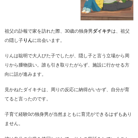
祖父の訃報で家を訪れた際、30歳の独身男
ダイキチ
は、祖父
の隠し子
りん
に出会います。
りんは聡明で大人びた子でしたが、隠し子と言う立場から周
りから腫物扱い。誰も引き取りたがらず、施設に行かせる方
向に話が進みます。
見かねたダイキチは、周りの反応に納得がいかず、自分が育
てると言ったのです。
子育て経験0の独身男が当然まともに育児ができるはずもあり
ません。