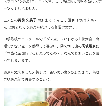
スポコン”吹奏楽部”アニメです。こっちはある意味本当にスポ
ーツかもしれません。
主人公の
黄前 久美子
(おおまえ くみこ)、通称"おおまえちゃ
ん"は何となく吹奏楽を続けてる普通の女の子。
中学最後のコンクールで「ダメ金」（いわゆる上位大会に出
場できない金）を獲得して喜ぶ中、隣で悔し涙の
高坂麗奈
に
「本当に全国行けると思ってたの？」なんて心無いことを言
ってしまいます。
麗奈を激高させた久美子は、苦い思い出を残したまま、高校
の吹奏楽部で再会することに。