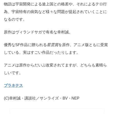
物語は宇宙開発による途上国との格差や、それによるテロ行
為、宇宙特有の病気など様々な問題が提起されていくことに
なるのです。
原作はヴィランドサガで有名な幸村誠。
優秀なSF作品に贈られる
星雲賞
を原作、アニメ版ともに受賞
している、実はすごい作品だったりします。
アニメは原作からだいぶ改変されてますが、どちらも素晴ら
しいです。
プラネテス
(
C
)幸村誠・講談社／サンライズ・BV・NEP