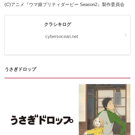
(
C
)アニメ『ウマ娘プリティダービー Season2』製作委員会
クラシキログ
cybersocean.net
うさぎドロップ