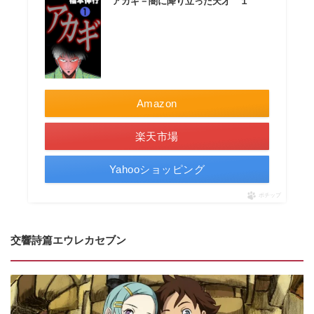
アカギ－闇に降り立った天才 １
Amazon
楽天市場
Yahooショッピング
ポチップ
交響詩篇エウレカセブン