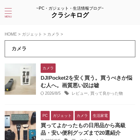
~PC・ガジェット・生活情報ブログ~
クラシキログ
HOME
>
ガジェット
>
カメラ
>
カメラ
カメラ
DJIPocket2を安く買う。買うべきか悩
む人へ。画質悪い説は嘘
2026/8/5
レビュー
,
買って良かった物
PC
ガジェット
カメラ
生活家電
買ってよかったもの日用品から高級
品・安い便利グッズまで20選紹介