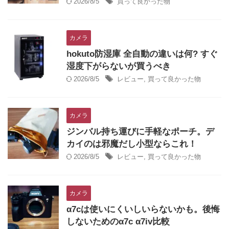
2026/8/5
買って良かった物
カメラ
hokuto防湿庫 全自動の違いは何? すぐ
湿度下がらないが買うべき
2026/8/5
レビュー
,
買って良かった物
カメラ
ジンバル持ち運びに手軽なポーチ。デ
カイのは邪魔だし小型ならこれ！
2026/8/5
レビュー
,
買って良かった物
カメラ
α7cは使いにくいしいらないかも。後悔
しないためのα7c α7iv比較