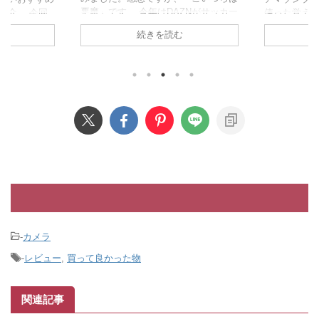
ZNがサッカー
由、Netfl
使った覚えがない。無料で見れるのに
。テレビない層
てなぜこの
全然使ってないって人結構いるんじゃ
続きを読む
なので契約し
かを超深堀
ないでしょうか。 今回は僕がアマプ
悪行の数々。
す。 U-NE
ラを使わない理由、なぜコンテンツが
、クソUI、問
U-NEXTは
つまらないかを説明してみたいと思い
ート、悪質な
初に言って
ます。 アマゾンプライムビデオを見
イラさせられ
¥2,000です
る 広告がうざい U-NEXTやネトフ
できません。
円だから、
リ、Disneyなんかを色々回して使って
6,340円)
しょ？ 高く
るんですが、アマプラは別のサブスク
大問題になっ
値段は高くな
契約してる時点でほぼ使いません。
ZNには全部の
根拠が二つあ
理由が二つあって、広告がうざい。そ
ード¥ ...
でHBOの独占 
して作品がつまらない。つまんないの
は好みだろって言われるかもですが違
います。 つまらないと言 ...
-
カメラ
-
レビュー
,
買って良かった物
関連記事