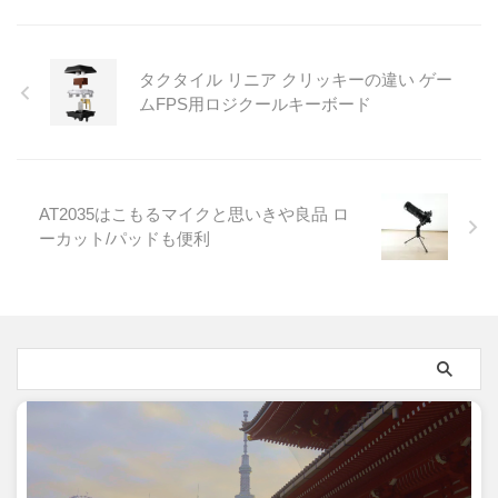
タクタイル リニア クリッキーの違い ゲー
ムFPS用ロジクールキーボード
AT2035はこもるマイクと思いきや良品 ロ
ーカット/パッドも便利