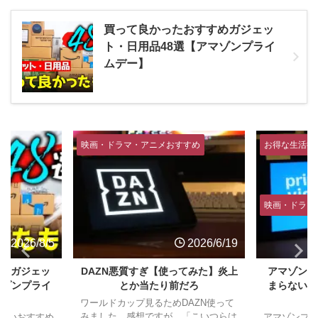
買って良かったおすすめガジェッ
ト・日用品48選【アマゾンプライ
ムデー】
すめ
お得な生活術
お得な生活術
映画・ドラマ・アニメおすすめ
映画・ドラマ
2026/6/19
2026/6/4
てみた】炎上
アマゾンプライムビデオはなぜつ
僕がU-NEX
だろ
まらない？【広告多すぎ】僕が使
どっ
わない理由
AZN使って
U-NEXT
「こいつらは
てる人。 今
アマゾンプライムビデオってここ1年