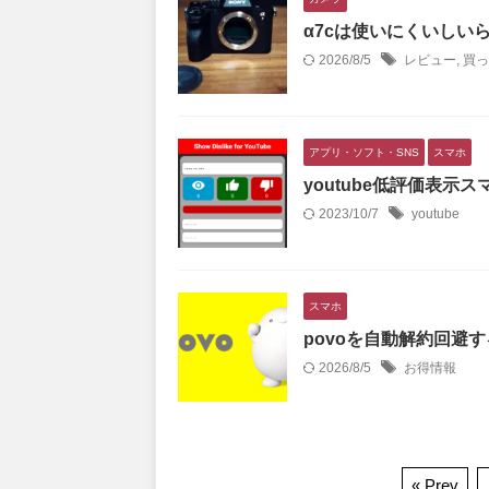
α7cは使いにくいしいら
2026/8/5
レビュー
,
買っ
アプリ・ソフト・SNS
スマホ
youtube低評価表示スマ
2023/10/7
youtube
スマホ
povoを自動解約回避す
2026/8/5
お得情報
« Prev