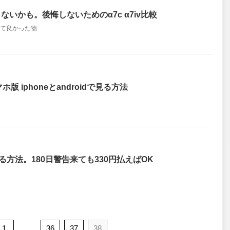
ないかも。後悔しないためのα7c α7iv比較
て良かった物
ホ版 iphoneとandroidで見る方法
る方法。180日警告来ても330円払えばOK
1
…
36
37
38