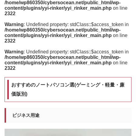
/home/wp860350/cybersocean.net/public_html/wp-
content/plugins/yyi-rinker/yyi_rinker_main.php
on line
2322
Warning
: Undefined property: stdClass::$access_token in
/home/wp860350/cybersocean.net/public_html/wp-
content/plugins/yyi-rinker/yyi_rinker_main.php
on line
2322
Warning
: Undefined property: stdClass::$access_token in
/home/wp860350/cybersocean.net/public_html/wp-
content/plugins/yyi-rinker/yyi_rinker_main.php
on line
2322
おすすめのノートパソコン選(ゲーミング・軽量・廉
価版別)
ビジネス用途