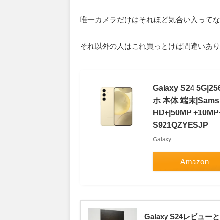
唯一カメラだけはそれほど気合い入ってないの
それ以外の人はこれ買っとけば間違いあり
Galaxy S24 5G
ホ 本体 端末|Sams
HD+|50MP +10M
S921QZYESJP
Galaxy
Amazon
Galaxy S24レビュ