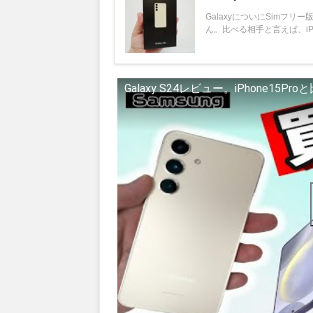
GalaxyについにSimフ
ん。比べる相手と言えば、iPhon
Galaxy S24レビュー。iPhone