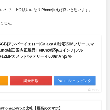
で、上位版UltraなりiPhone買えば良いと思います。
ません。
|256GB|アンバーイエロー|Galaxy AI対応|SIMフリー スマ
ung純正 国内正規品|FeliCa対応|6.2インチ|フル
P+12MPカメラ|バッテリー 4,000mAh|SM-
楽天市場
Yahooショッピング
ポチップ
ーとiPhone15Proと比較【最高のスマホ】