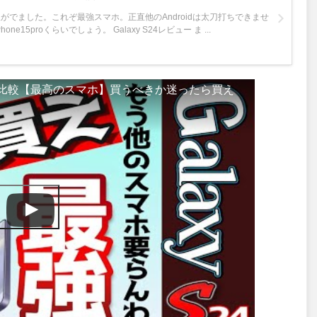
リー版がでました。これぞ最強スマホ。正直他のAndroidは太刀打ちできませ
e15proくらいでしょう。 Galaxy S24レビュー ま ...
15Proと比較【最高のスマホ】買うべきか迷ったら買え