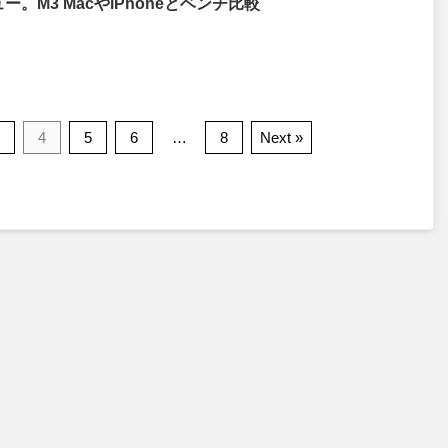
レビュー。M3 MacやiPhoneとベンチ比較
4
5
6
…
8
Next »