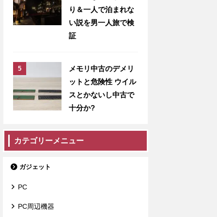
り＆一人で泊まれな
い説を男一人旅で検
証
メモリ中古のデメリ
ットと危険性 ウイル
スとかないし中古で
十分か?
カテゴリーメニュー
ガジェット
PC
PC周辺機器