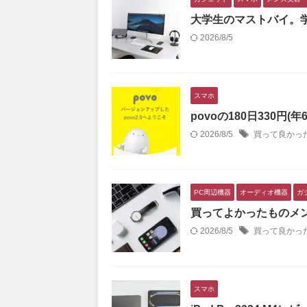
大学生のマストバイ。
2026/8/5
スマホ
povoの180日330円
2026/8/5
買って良かっ
PC周辺機器
オーディオ機器
ガ
買ってよかったものメン
2026/8/5
買って良かっ
スマホ