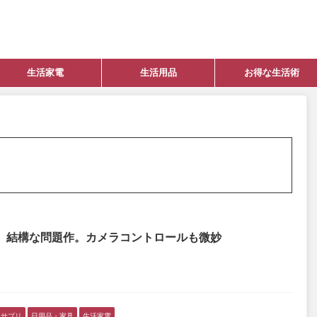
生活家電
生活用品
お得な生活術
ビュー。結構な問題作。カメラコントロールも微妙
・サプリ
日用品・家具
生活家電