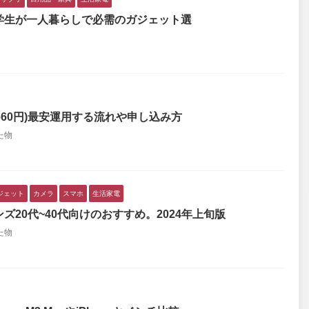
学生が一人暮らしで必需のガジェット選
(年660円)最安運用する流れや申し込み方
た物
ジェット
カメラ
スマホ
生活家電
ズ20代~40代向けのおすすめ。2024年上旬版
た物