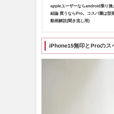
appleユーザーならandroid乗り
結論 買うならPro。コスパ層は型落ち
動画解説(聞き流し用)
iPhone15無印とPro