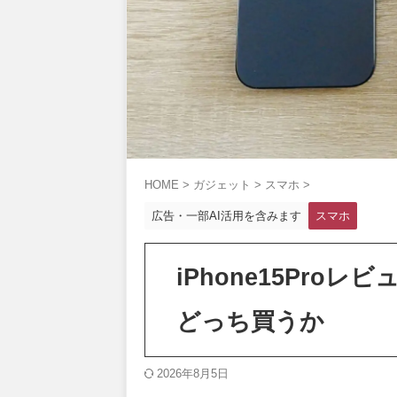
HOME
>
ガジェット
>
スマホ
>
広告・一部AI活用を含みます
スマホ
iPhone15Pro
どっち買うか
2026年8月5日