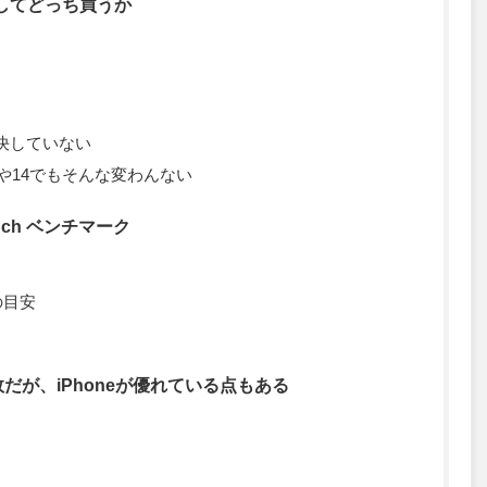
比較してどっち買うか
決していない
3や14でもそんな変わんない
bench ベンチマーク
クの目安
敗だが、iPhoneが優れている点もある