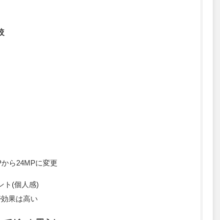
較
から24MPに変更
ト(個人感)
帯効果は高い