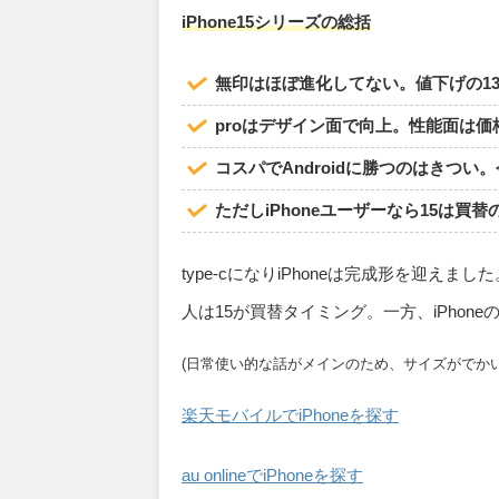
iPhone
1
5
シリーズ
の総括
無印はほぼ進化してない。値下げの13
proはデザイン面で向上。性能面は
コスパでAndroidに勝つのはきつい。
ただしiPhoneユーザーなら15は
type-cになりiPhoneは完成形を迎え
人は15が買替タイミング。一方、iPhone
(日常使い的な話がメインのため、サイズがでかいPl
楽天モバイルでiPhoneを探す
au onlineでiPhoneを探す