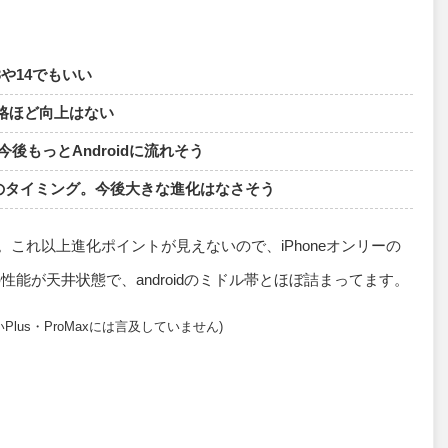
や14でもいい
価格ほど向上はない
今後もっとAndroidに流れそう
買替のタイミング。今後大きな進化はなさそう
ました。これ以上進化ポイントが見えないので、iPhoneオンリーの
の性能が天井状態で、androidのミドル帯とほぼ詰まってます。
us・ProMaxには言及していません)