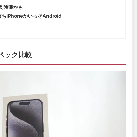
換え時期かも
iPhoneかいっそAndroid
のスペック比較