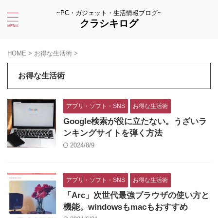
~PC・ガジェット・生活情報ブログ~
クラシキログ
HOME
>
お得な生活術
>
お得な生活術
アプリ・ソフト・SNS
お得な生活術
Google検索が役に立たない。うざいラ
ンキングサイトを弾く方法
2024/8/9
アプリ・ソフト・SNS
お得な生活術
「Arc」次世代最強ブラウザの使い方と
機能。windowsもmacもおすすめ