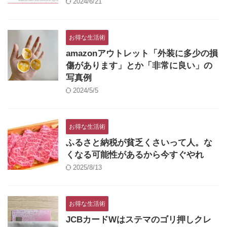
2024/6/21
お得な生活術
amazonアウトレット「外装に多少の損
傷があります」とか「非常に良い」の
写真例
2024/5/5
お得な生活術
ふるさと納税が貧乏くさいって人。な
くなる可能性があるから今すぐやれ
2025/8/13
お得な生活術
JCBカードWはステマのゴリ押しクレ