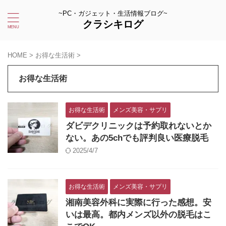
~PC・ガジェット・生活情報ブログ~
クラシキログ
HOME
>
お得な生活術
>
お得な生活術
お得な生活術
メンズ美容・サプリ
ダビデクリニックは予約取れないとか
ない。あの5chでも評判良い医療脱毛
2025/4/7
お得な生活術
メンズ美容・サプリ
湘南美容外科に実際に行った感想。安
いは最高。都内メンズ以外の脱毛はこ