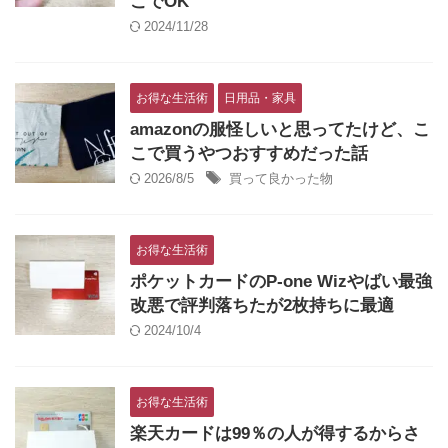
こでOK
2024/11/28
お得な生活術
日用品・家具
amazonの服怪しいと思ってたけど、こ
こで買うやつおすすめだった話
2026/8/5
買って良かった物
お得な生活術
ポケットカードのP-one Wizやばい最強
改悪で評判落ちたが2枚持ちに最適
2024/10/4
お得な生活術
楽天カードは99％の人が得するからさ