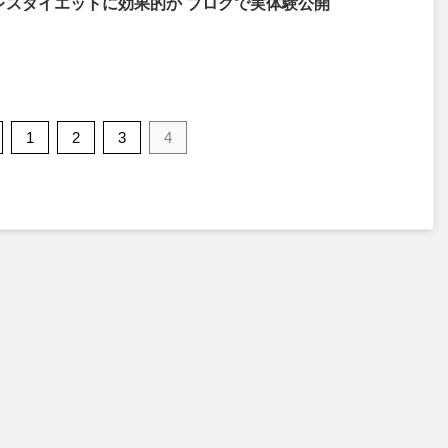
レスダイエットに効果的か ブログで実体験公開
1
2
3
4