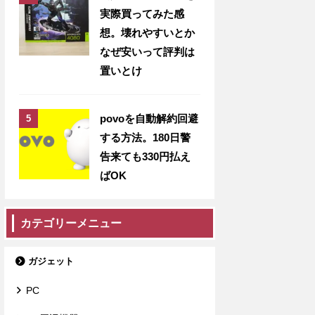
実際買ってみた感
想。壊れやすいとか
なぜ安いって評判は
置いとけ
povoを自動解約回避
する方法。180日警
告来ても330円払え
ばOK
カテゴリーメニュー
ガジェット
PC