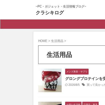
~PC・ガジェット・生活情報ブログ~
クラシキログ
HOME
>
生活用品
>
生活用品
メンズ美容・サプリ
グロングプロテインを安
2026/8/5
買って良かっ
お得な生活術
日用品・家具