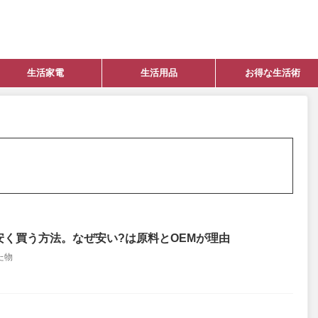
生活家電
生活用品
お得な生活術
く買う方法。なぜ安い?は原料とOEMが理由
た物