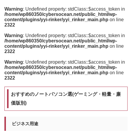
Warning
: Undefined property: stdClass::$access_token in
/home/wp860350/cybersocean.net/public_html/wp-
content/plugins/yyi-rinker/yyi_rinker_main.php
on line
2322
Warning
: Undefined property: stdClass::$access_token in
/home/wp860350/cybersocean.net/public_html/wp-
content/plugins/yyi-rinker/yyi_rinker_main.php
on line
2322
Warning
: Undefined property: stdClass::$access_token in
/home/wp860350/cybersocean.net/public_html/wp-
content/plugins/yyi-rinker/yyi_rinker_main.php
on line
2322
おすすめのノートパソコン選(ゲーミング・軽量・廉
価版別)
ビジネス用途