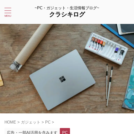
~PC・ガジェット・生活情報ブログ~
クラシキログ
HOME
>
ガジェット
>
PC
>
広告・一部AI活用を含みます
PC