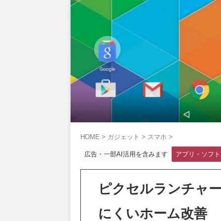
HOME
>
ガジェット
>
スマホ
>
広告・一部AI活用を含みます
アプリ・ソフト
ピクセルランチャー検
にくいホーム改善