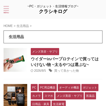
~PC・ガジェット・生活情報ブログ~
クラシキログ
HOME
>
生活用品
>
生活用品
メンズ美容・サプリ
ウイダーinバープロテインで買っては
いけない物 ~太るやつは選ぶな~
2026/8/5
買って良かった物
PC
PC周辺機器
オーディオ機器
ガジェット
カメラ
スマホ
メンズ美容・サプリ
医薬品
日用品・家具
生活家電