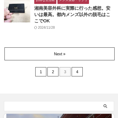
お得な生活術
メンズ美容・サプリ
湘南美容外科に実際に行った感想。安
いは最高。都内メンズ以外の脱毛はこ
こでOK
2024/11/28
Next »
1
2
3
4