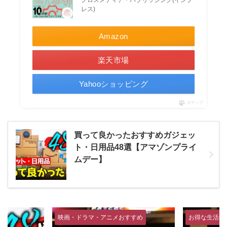
クロスメディア・パブリッシング(インプ
レス)
Amazon
楽天市場
Yahooショッピング
ポチップ
買って良かったおすすめガジェッ
ト・日用品48選【アマゾンプライ
ムデー】
画・ドラマ・アニメおすすめ
お得な生活術