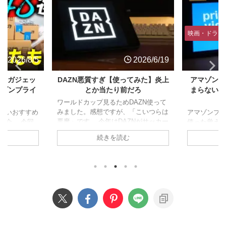
映画・ドラマ・アニメおすすめ
2026/6/19
2026/6
AZN悪質すぎ【使ってみた】炎上
アマゾンプライムビデオはなぜ
とか当たり前だろ
まらない？【広告多すぎ】僕が
わない理由
ールドカップ見るためDAZN使って
ました。感想ですが、「こいつらは
アマゾンプライムビデオってここ1
魔」です。 今年はDAZNがサッカー
使った覚えがない。無料で見れるの
杯2026のネット配信。テレビない層
全然使ってないって人結構いるんじ
続きを読む
続きを読む
DAZN一択という状況なので契約し
ないでしょうか。 今回は僕がアマ
した。 出るわ出るわ悪行の数々。
ラを使わない理由、なぜコンテンツ
段表記詐欺、配信事故、クソUI、問
つまらないかを説明してみたいと思
合わせガン無視のサポート、悪質な
ます。 アマゾンプライムビデオを
約逃れ。DAZNにイライラさせられ
る 広告がうざい U-NEXTやネトフ
け全然サッカーに集中できません。
リ、Disneyなんかを色々回して使
0円年間プラン詐欺(実は26,340円)
るんですが、アマプラは別のサブス
ず公式が謝罪するほど大問題になっ
契約してる時点でほぼ使いません。
のが、980詐欺。 DAZNには全部の
理由が二つあって、広告がうざい。