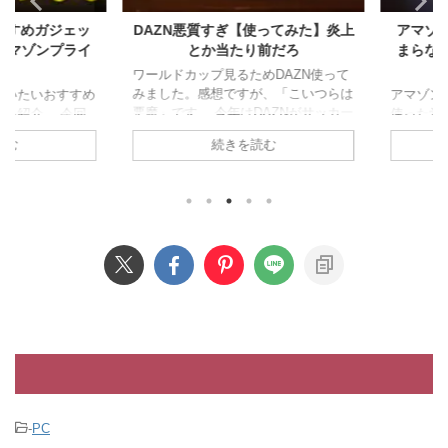
すめガジェッ
DAZN悪質すぎ【使ってみた】炎上
アマゾンプ
マゾンプライ
とか当たり前だろ
まらない？
ワールドカップ見るためDAZN使って
みました。感想ですが、「こいつらは
たいおすすめ
アマゾンプラ
悪魔」です。 今年はDAZNがサッカー
紹介。 今回
使った覚え
W杯2026のネット配信。テレビない層
スメ枠、ガジ
全然使って
続きを読む
はDAZN一択という状況なので契約し
番で解説しま
ないでしょう
ました。 出るわ出るわ悪行の数々。
える記事にし
ラを使わな
値段表記詐欺、配信事故、クソUI、問
は直接確認し
つまらない
い合わせガン無視のサポート、悪質な
 ユナイテッド
ます。 アマ
解約逃れ。DAZNにイライラさせられ
 700円くらい
る 広告がうざ
続け全然サッカーに集中できません。
リティも普
リ、Disn
980円年間プラン詐欺(実は26,340円)
のとかいらな
るんですが
まず公式が謝罪するほど大問題になっ
ン買って使い
契約してる
たのが、980詐欺。 DAZNには全部の
るので速攻で
理由が二つ
コンテンツが見れるスタンダード¥ ...
れても、すぐ
して作品が
も紹介してる
は好みだろ
います。 つま
-
PC