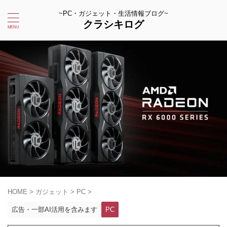
~PC・ガジェット・生活情報ブログ~
クラシキログ
HOME
>
ガジェット
>
PC
>
広告・一部AI活用を含みます
PC