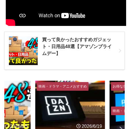
買って良かったおすすめガジェッ
ト・日用品48選【アマゾンプライ
ムデー】
映画・ドラマ・アニメおすすめ
お得な生活術
映画・ドラマ
2026/8/5
2026/6/19