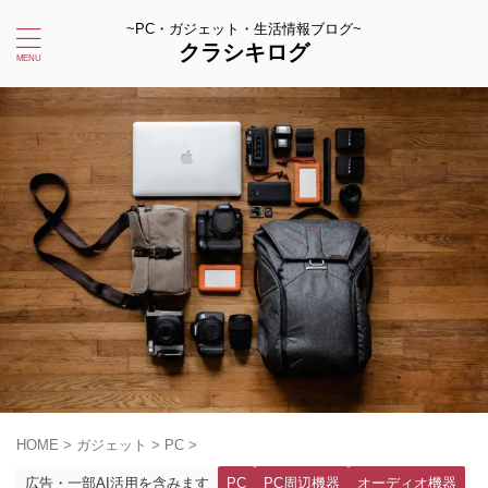
~PC・ガジェット・生活情報ブログ~
クラシキログ
HOME
>
ガジェット
>
PC
>
広告・一部AI活用を含みます
PC
PC周辺機器
オーディオ機器