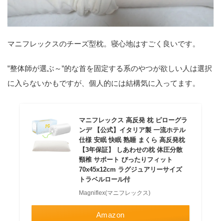
マニフレックスのチーズ型枕。寝心地はすごく良いです。
”整体師が選ぶ～”的な首を固定する系のやつが欲しい人は選択
に入らないかもですが、個人的には結構気に入ってます。
マニフレックス 高反発 枕 ピローグラ
ンデ 【公式】イタリア製 一流ホテル
仕様 安眠 快眠 熟睡 まくら 高反発枕
【3年保証】 しあわせの枕 体圧分散
頸椎 サポート ぴったりフィット
70x45x12cm ラグジュアリーサイズ
トラベルロール付
Magniflex(マニフレックス)
Amazon