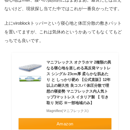
ないけど、現状探し当てた中ではこれが一番良かったです。
上にviroblockトッパーという寝心地と体圧分散の敷きパット
を置いてますが、これは気休めというかあってもなくてもど
っちでも良いです。
マニフレックス オクラホマ 2種類の異
なる寝心地を楽しめる高反発マットレ
ス シングル 23cm厚 柔らかな肌あた
り と しっかり硬め 【公式直販】12年
以上の耐久性 良コスパ 体圧分散で理
想の寝姿勢 マニフレックス内人気ト
ップ3マットレス イタリア製 【 引き
取り 対応 ※一部地域のみ】
Magniflex(マニフレックス)
Amazon