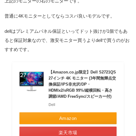
上記のモニターの右のモニターです。
普通に4Kモニターとしてならコスパ良いモデルです。
dellはプレミアムパネル保証といってドット抜けが1個でもあ
ると保証対象なので、激安モニター買うよりdellで買うのがお
すすめです。
【Amazon.co.jp限定】Dell S2721QS
27インチ 4K モニター (3年間無輝点交
換保証/IPS非光沢/DP・
HDMIx2/sRGB 99%/縦横回転・高さ
調節/AMD FreeSync/スピーカー付)
Dell
Amazon
楽天市場