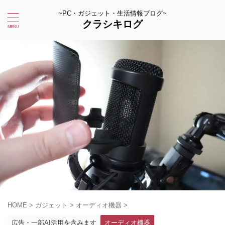
~PC・ガジェット・生活情報ブログ~
クラシキログ
HOME
>
ガジェット
>
オーディオ機器
>
広告・一部AI活用を含みます
オーディオ機器