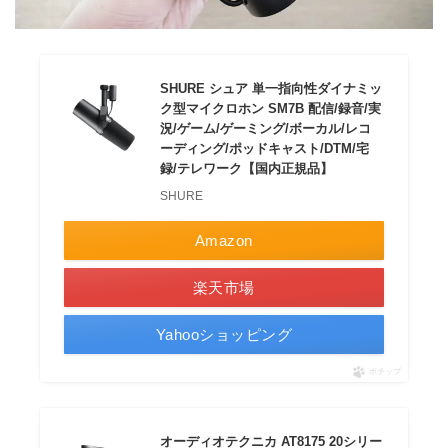
SHURE シュア 単一指向性ダイナミッ
ク型マイクロホン SM7B 配信/録音/実
況/ゲーム/ゲーミング/ボーカル/レコ
ーディング/ポッドキャスト/DTM/宅
録/テレワーク【国内正規品】
SHURE
Amazon
楽天市場
Yahooショッピング
ポチップ
オーディオテクニカ AT8175 20シリー