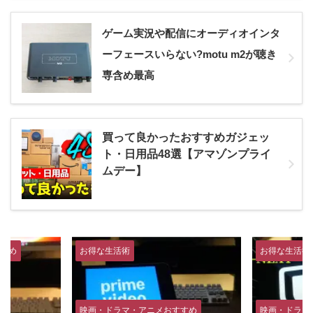
ゲーム実況や配信にオーディオインタ
ーフェースいらない?motu m2が聴き
専含め最高
買って良かったおすすめガジェッ
ト・日用品48選【アマゾンプライ
ムデー】
すめ
お得な生活術
お得な生活術
映画・ドラマ・アニメおすすめ
映画・ドラマ