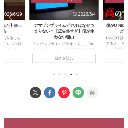
2026/6/19
2026/6/4
てみた】炎上
アマゾンプライムビデオはなぜつ
僕がU-NEX
だろ
まらない？【広告多すぎ】僕が使
どっ
わない理由
AZN使って
U-NEXT
「こいつらは
てる人。 今
アマゾンプライムビデオってここ1年
ZNがサッカー
由、Netfl
使った覚えがない。無料で見れるのに
。テレビない層
てなぜこの
全然使ってないって人結構いるんじゃ
続きを読む
なので契約し
かを超深堀
ないでしょうか。 今回は僕がアマプ
悪行の数々。
す。 U-NE
ラを使わない理由、なぜコンテンツが
、クソUI、問
U-NEXTは
つまらないかを説明してみたいと思い
ート、悪質な
初に言って
ます。 アマゾンプライムビデオを見
イラさせられ
¥2,000です
る 広告がうざい U-NEXTやネトフ
できません。
円だから、
リ、Disneyなんかを色々回して使って
6,340円)
しょ？ 高く
るんですが、アマプラは別のサブスク
大問題になっ
値段は高くな
契約してる時点でほぼ使いません。
ZNには全部の
根拠が二つあ
理由が二つあって、広告がうざい。そ
ード¥ ...
でHBOの独占 
して作品がつまらない。つまんないの
は好みだろって言われるかもですが違
います。 つまらないと言 ...